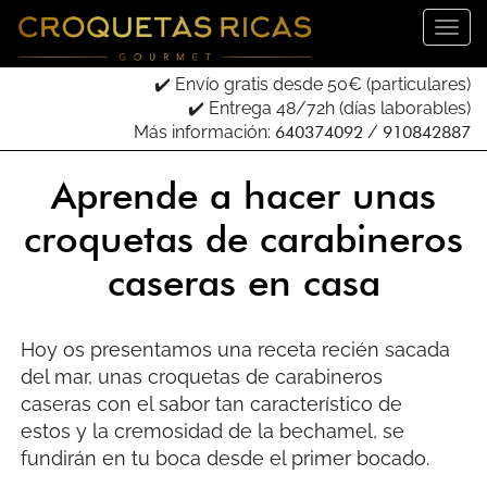
✔️ Envío gratis desde 50€ (particulares)
Introduce tu email para recibir tu código descuento:
✔️ Entrega 48/72h (días laborables)
Más información:
640374092
/
910842887
He leído, entendido y acepto los términos de su
Aprende a hacer unas
Política de Privacidad
.
croquetas de carabineros
Odio las croquetas
caseras en casa
Hoy os presentamos una receta recién sacada
del mar, unas croquetas de carabineros
caseras con el sabor tan característico de
estos y la cremosidad de la bechamel, se
fundirán en tu boca desde el primer bocado.