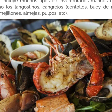
, incluye muchos tipos de invertebrados marinos 
 los langostinos, cangrejos (centollos, buey de 
ejillones, almejas, pulpos, etc).