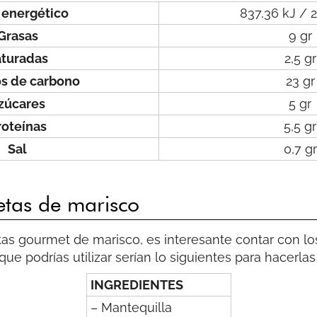
 energético
837,36 kJ / 
Grasas
9 gr
aturadas
2,5 gr
os de carbono
23 gr
zúcares
5 gr
roteínas
5,5 gr
Sal
0,7 gr
etas de marisco
tas gourmet de marisco, es interesante contar con l
ue podrías utilizar serían lo siguientes para hacerlas
INGREDIENTES
– Mantequilla