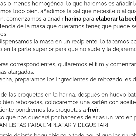
s o menos homogénea, lo que haremos es añadir l
amos todo bien, añadimos la sal que necesite o al gus
ión, comenzamos a añadir
harina
para
elaborar la be
stencia de la masa que queramos tener, que puede 
os.
dispensamos la masa en un recipiente, lo tapamos c
 en la parte superior para que no sude y la dejaremo
ras correspondientes, quitaremos el film y comenza
ás alargadas.
cha, preparamos los ingredientes de rebozado, es dec
las croquetas en la harina, después en huevo batid
 bien rebozadas, colocaremos una sartén con aceite 
liente pondremos las croquetas a
freír
.
nico que nos quedará por hacer es dejarlas un rato en
STÁN LISTAS PARA EMPLATAR Y DEGUSTAR!
rejo dejarás boquiabierto a todo aquel que las prue