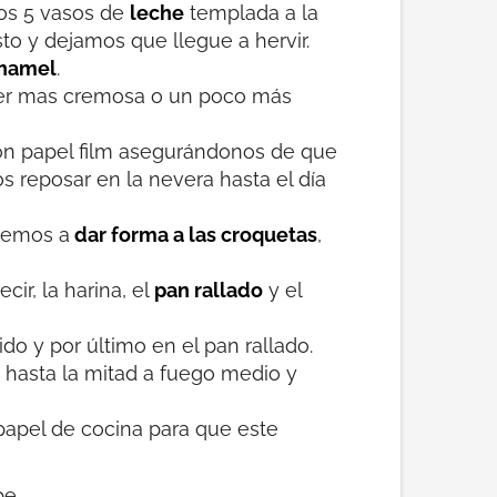
os 5 vasos de
leche
templada a la
to y dejamos que llegue a hervir.
chamel
.
ser mas cremosa o un poco más
on papel film asegurándonos de que
s reposar en la nevera hasta el día
remos a
dar forma a las croquetas
,
ir, la harina, el
pan rallado
y el
o y por último en el pan rallado.
hasta la mitad a fuego medio y
 papel de cocina para que este
be.