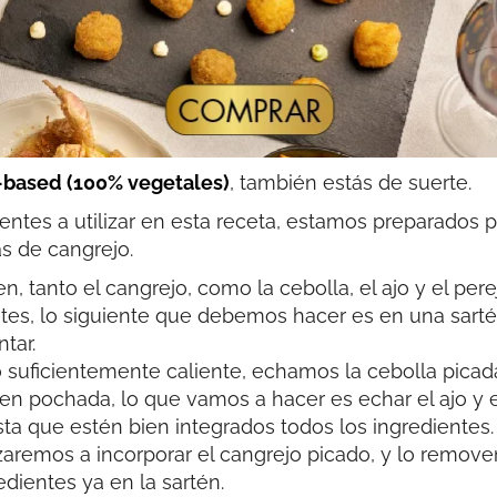
-based (100% vegetales)
, también estás de suerte.
ntes a utilizar en esta receta, estamos preparados 
s de cangrejo.
anto el cangrejo, como la cebolla, el ajo y el pereji
ntes, lo siguiente que debemos hacer es en una sart
tar.
lo suficientemente caliente, echamos la cebolla pica
ien pochada, lo que vamos a hacer es echar el ajo y e
ta que estén bien integrados todos los ingredientes.
remos a incorporar el cangrejo picado, y lo remov
edientes ya en la sartén.