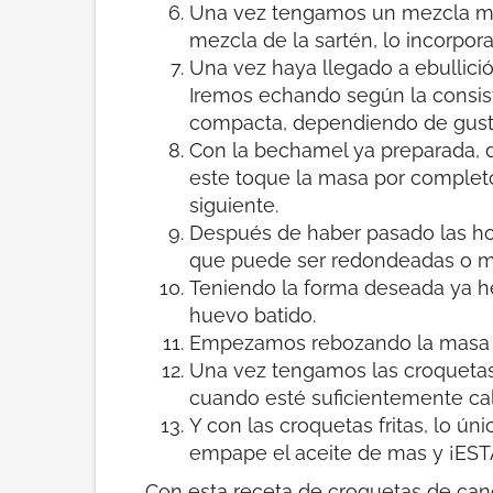
Una vez tengamos un mezcla má
mezcla de la sartén, lo incorpor
Una vez haya llegado a ebullic
Iremos echando según la consi
compacta, dependiendo de gust
Con la bechamel ya preparada, 
este toque la masa por completo
siguiente.
Después de haber pasado las ho
que puede ser redondeadas o m
Teniendo la forma deseada ya he
huevo batido.
Empezamos rebozando la masa de 
Una vez tengamos las croquetas
cuando esté suficientemente ca
Y con las croquetas fritas, lo ú
empape el aceite de mas y ¡E
Con esta receta de croquetas de cang