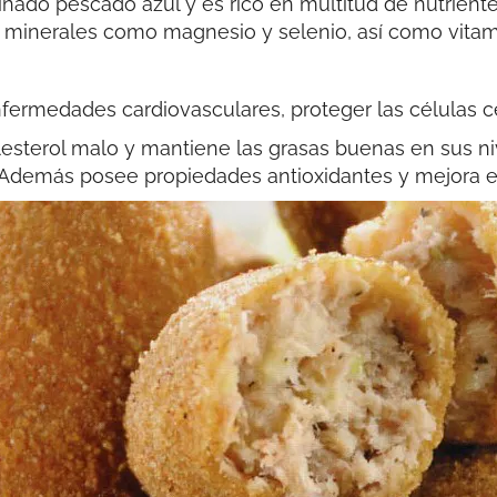
inado pescado azul y es rico en multitud de nutrien
e minerales como magnesio y selenio, así como vitam
fermedades cardiovasculares, proteger las células ce
esterol malo y mantiene las grasas buenas en sus n
 Además posee propiedades antioxidantes y mejora e