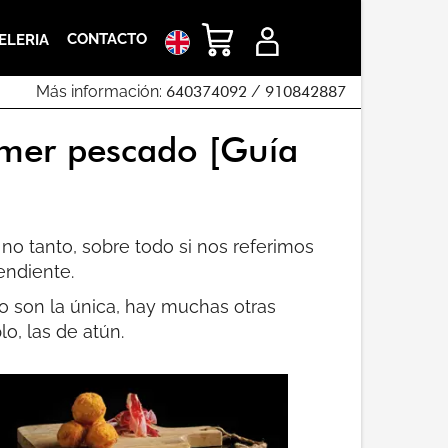
CONTACTO
ELERIA
Más información:
640374092
/
910842887
omer pescado [Guía
o tanto, sobre todo si nos referimos
endiente.
no son la única, hay muchas otras
o, las de atún.