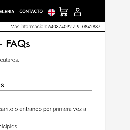
CONTACTO
ELERIA
Más información:
640374092
/
910842887
 - FAQs
culares.
as
carrito o entrando por primera vez a
icipios.