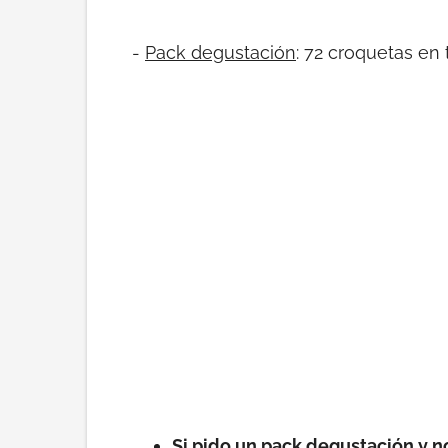
-
Pack degustación
: 72 croquetas en
Si pido un pack degustación y n