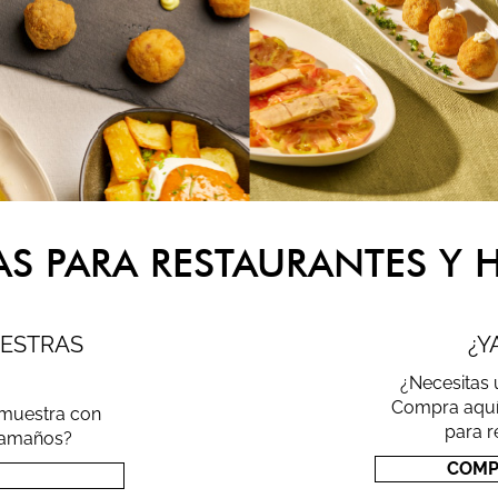
S PARA RESTAURANTES Y H
UESTRAS
¿Y
¿Necesitas 
Compra aquí
 muestra con
para r
 tamaños?
COMP