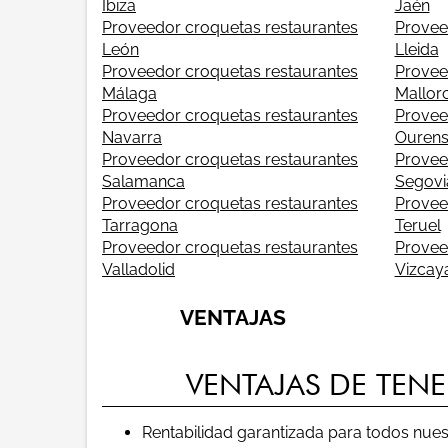
Ibiza
Jaén
Proveedor croquetas restaurantes
Provee
León
Lleida
Proveedor croquetas restaurantes
Provee
Málaga
Mallor
Proveedor croquetas restaurantes
Provee
Navarra
Ouren
Proveedor croquetas restaurantes
Provee
Salamanca
Segovi
Proveedor croquetas restaurantes
Provee
Tarragona
Teruel
Proveedor croquetas restaurantes
Provee
Valladolid
Vizcay
VENTAJAS
VENTAJAS DE TEN
Rentabilidad garantizada para todos nuestr