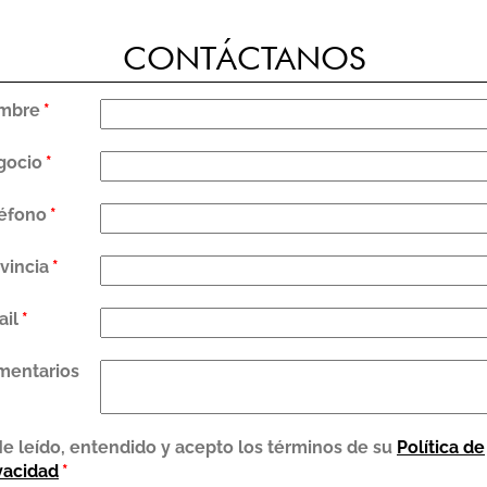
CONTÁCTANOS
mbre
*
gocio
*
éfono
*
vincia
*
il
*
mentarios
e leído, entendido y acepto los términos de su
Política de
vacidad
*