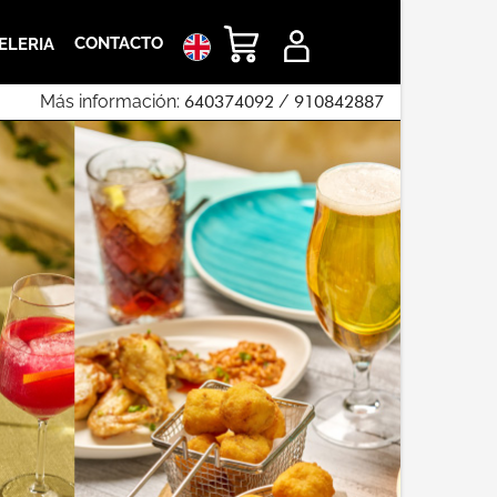
CONTACTO
ELERIA
Más información:
640374092
/
910842887