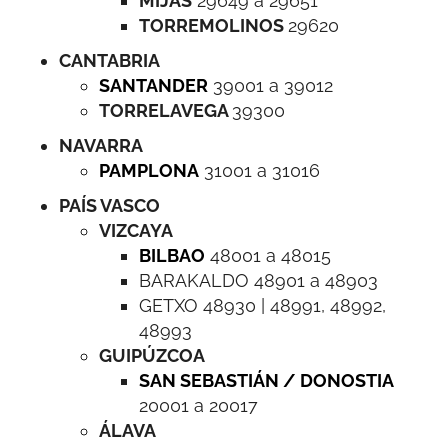
MIJAS
29649 a 29651
TORREMOLINOS
29620
CANTABRIA
SANTANDER
39001 a 39012
TORRELAVEGA
39300
NAVARRA
PAMPLONA
31001 a 31016
PAÍS VASCO
VIZCAYA
BILBAO
48001 a 48015
BARAKALDO 48901 a 48903
GETXO 48930 | 48991, 48992,
48993
GUIPÚZCOA
SAN SEBASTIÁN / DONOSTIA
20001 a 20017
ÁLAVA