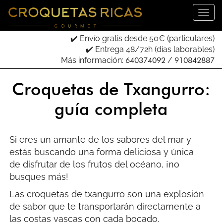
Introduce tu email para recibir tu código descuento:
✔️ Envío gratis desde 50€ (particulares)
✔️ Entrega 48/72h (días laborables)
Más información:
640374092
/
910842887
He leído, entendido y acepto los términos de su
Política de Privacidad
.
Croquetas de Txangurro:
guía completa
Odio las croquetas
Si eres un amante de los sabores del mar y
estás buscando una forma deliciosa y única
de disfrutar de los frutos del océano, ¡no
busques más!
Las croquetas de txangurro son una explosión
de sabor que te transportarán directamente a
las costas vascas con cada bocado.