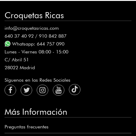
Croquetas Ricas
info@croquetasricas.com
jose antonio carpeño chavero
640 37 40 92 / 910 842 887
todas exquisitas,
Whatsapp: 644 757 090
Lunes - Viernes 08:00 - 15:00
C/ Abril 51
28022 Madrid
Síguenos en las Redes Sociales
Enrique
Ricas riquísimas!!!
Más Información
Preguntas frecuentes