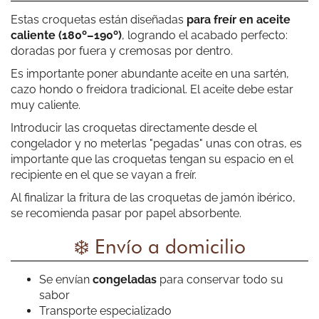
hace el envío muy rápido y llega todo perfecto. Se nota
Estas croquetas están diseñadas
para freír en aceite
que no son unas croquetas ultracongeladas, están
caliente (180º–190º)
, logrando el acabado perfecto:
riquísimas. Lo único que espero que pronto lleguen a
doradas por fuera y cremosas por dentro.
todos los sitios♥️
Es importante poner abundante aceite en una sartén,
cazo hondo o freidora tradicional. El aceite debe estar
muy caliente.
Sandra Mancebo
Introducir las croquetas directamente desde el
Espectaculares. Las genuinas croquetas de la abuela
congelador y no meterlas "pegadas" unas con otras, es
importante que las croquetas tengan su espacio en el
recipiente en el que se vayan a freír.
Al finalizar la fritura de las croquetas de jamón ibérico,
se recomienda pasar por papel absorbente.
❄️ Envío a domicilio
Leo Romero
Se envían
congeladas
para conservar todo su
Excelente tienda online de venta de croquetas. La verdad
sabor
es que he realizado varios pedidos y he probado muchas
Transporte especializado
de sus croquetas. Servicio muy profesional y el envío