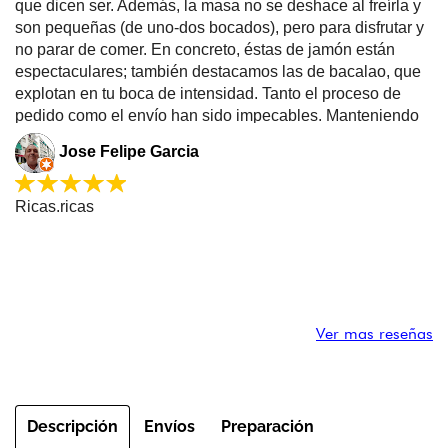
que dicen ser. Además, la masa no se deshace al freírla y
son pequeñas (de uno-dos bocados), pero para disfrutar y
no parar de comer. En concreto, éstas de jamón están
espectaculares; también destacamos las de bacalao, que
explotan en tu boca de intensidad. Tanto el proceso de
pedido como el envío han sido impecables. Manteniendo
la cadena de frío y el envase bien sellado, indicaciones,
Jose Felipe Garcia
etc. ¡Repetiremos!
Ricas.ricas
Ver mas reseñas
Gara Diez de la Rubia
Descripción
Envíos
Preparación
Unas croquetas riquísimas! 100%naturales