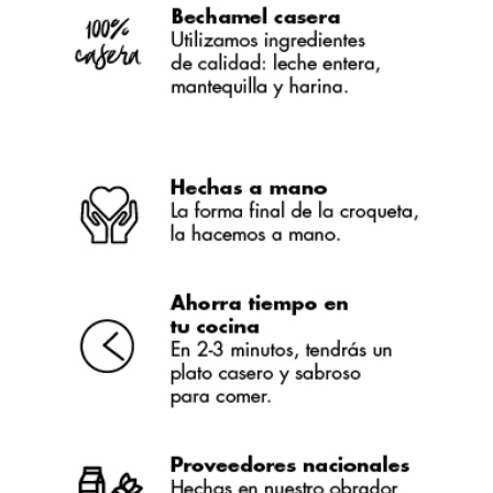
eliseo cuesta pardo
Estupendo negocio.
carmen miquelez gonzalez
ricas, variadas y tamaño óptimo. Un acierto de 10
Ascension Oviedo Serrano