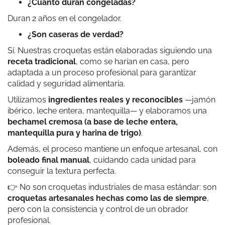
¿Cuánto duran congeladas?
Duran 2 años en el congelador.
¿Son caseras de verdad?
Carlos D.
Sí. Nuestras croquetas están elaboradas siguiendo una
receta tradicional
, como se harían en casa, pero
Croquetas riquísimas! Las de boletus y las de zanahoria y
adaptada a un proceso profesional para garantizar
puerro, increíbles
calidad y seguridad alimentaria.
Utilizamos
ingredientes reales y reconocibles
—jamón
ibérico, leche entera, mantequilla— y elaboramos una
bechamel cremosa (a base de leche entera,
mantequilla pura y harina de trigo)
.
Begoña Álvarez
Además, el proceso mantiene un enfoque artesanal, con
boleado final manual
, cuidando cada unidad para
Deliciosas.
conseguir la textura perfecta.
👉 No son croquetas industriales de masa estándar: son
croquetas artesanales hechas como las de siempre
,
pero con la consistencia y control de un obrador
profesional.