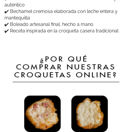
auténtico
✔️ Bechamel cremosa elaborada con leche entera y
mantequilla
✔️ Boleado artesanal final, hecho a mano
Lucia Reinado
✔️ Receta inspirada en la croqueta casera tradicional
Están de escándalo, merece la pena
Elena
Unas croquetas deliciosas, especialmente las de verduras.
Muchas gracias, repetiremos seguro:)