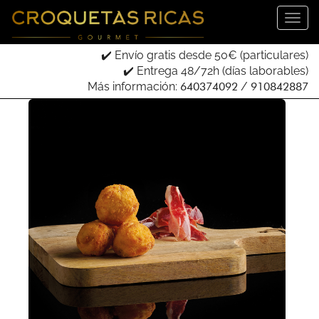
✔️ Envío gratis desde 50€ (particulares)
✔️ Entrega 48/72h (días laborables)
Más información:
640374092
/
910842887