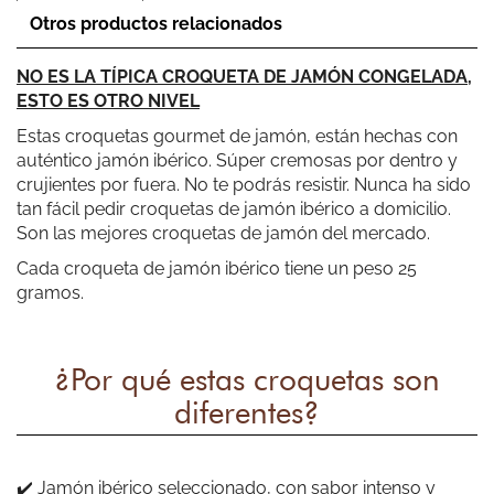
Otros productos relacionados
NO ES LA TÍPICA CROQUETA DE JAMÓN CONGELADA,
ESTO ES OTRO NIVEL
Estas croquetas gourmet de jamón, están hechas con
Pepon
auténtico jamón ibérico. Súper cremosas por dentro y
crujientes por fuera. No te podrás resistir. Nunca ha sido
Buena comida. Repetiré seguro.
tan fácil pedir croquetas de jamón ibérico a domicilio.
Son las mejores croquetas de jamón del mercado.
Cada croqueta de jamón ibérico tiene un peso 25
gramos.
¿Por qué estas croquetas son
Juan Carlos Garcia
diferentes?
Croquetas espectaculares, cualquiera de las variedades
esta más rica que la anterior. Rapidez en la entrega, super
amables en el trato, de 10 *.
✔️ Jamón ibérico seleccionado, con sabor intenso y