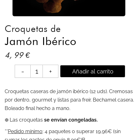
Croquetas de
Jamón Ibérico
4, 99 €
mas
-
+
Añadir al carrito
croquetas
Croquetas caseras de jamón ibérico (12 uds). Cremosas
por dentro, gourmet y listas para freír. Bechamel casera.
Boleado final hecho a mano.
❄️ Las croquetas
se envían congeladas.
**
Pedido mínimo
: 4 paquetes o superar 19,96€ (sin
sumar los gastos de envío 8,99€)B