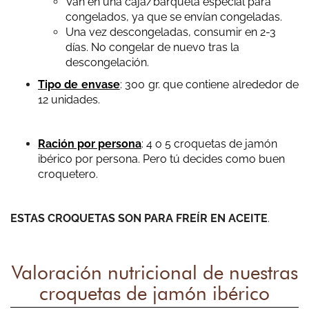
Van en una caja/barqueta especial para
Excelente sabor y cremosidad de las croquetas. Sin duda
congelados, ya que se envían congeladas.
alguna, las mejores son las de queso azul
Una vez descongeladas, consumir en 2-3
días. No congelar de nuevo tras la
descongelación.
Tipo de envase
: 300 gr. que contiene alrededor de
12 unidades.
Juan Soler
Las mejores croquetas sin duda alguna
Ración por persona
: 4 o 5 croquetas de jamón
ibérico por persona. Pero tú decides como buen
croquetero.
ESTAS CROQUETAS SON PARA FREÍR EN ACEITE
.
Julian Perez
Valoración nutricional de nuestras
¡¡Están buenísimas!! Mis favoritas las de jamón, boletus y
croquetas de jamón ibérico
queso.