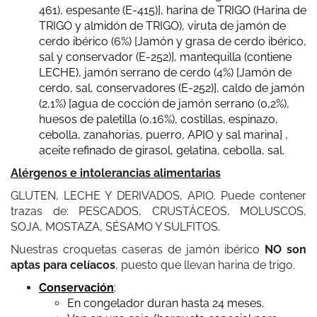
461), espesante (E-415)], harina de TRIGO (Harina de
TRIGO y almidón de TRIGO), viruta de jamón de
Riquísimas, me han gustado mucho, sobre todo las de
cerdo ibérico (6%) [Jamón y grasa de cerdo ibérico,
boletus, sin dejar de mencionar las de jamón ibérico y las
sal y conservador (E-252)], mantequilla (contiene
de puerro confitado, ¡espectaculares! Totalmente
LECHE), jamón serrano de cerdo (4%) [Jamón de
recomendables.
cerdo, sal, conservadores (E-252)], caldo de jamón
(2,1%) [agua de cocción de jamón serrano (0,2%),
huesos de paletilla (0,16%), costillas, espinazo,
cebolla, zanahorias, puerro, APIO y sal marina] ,
Tariq Bermúdez Khan
aceite refinado de girasol, gelatina, cebolla, sal.
Alérgenos e intolerancias alimentarias
Buenas señores, Hice un pedido la semana pasada y he
de decir que las croquetas están muy buenas. El repartidor
GLUTEN, LECHE Y DERIVADOS, APIO. Puede contener
me llamó antes de entregármelas lo cual se agradece. He
trazas de: PESCADOS, CRUSTÁCEOS, MOLUSCOS,
probado las de jamón, puerro y las de boletus. En el
SOJA, MOSTAZA, SÉSAMO Y SULFITOS.
próximo pedido probaré el resto. Me parecen las mejores
Nuestras croquetas caseras de jamón ibérico
NO son
croquetas online de Madrid, he probado otras que hay por
aptas para celíacos
, puesto que llevan harina de trigo.
Internet en Madrid y me quedo con las suyas
sinceramente. Un saludo
Javier Portillo
Conservación
:
En congelador duran hasta 24 meses.