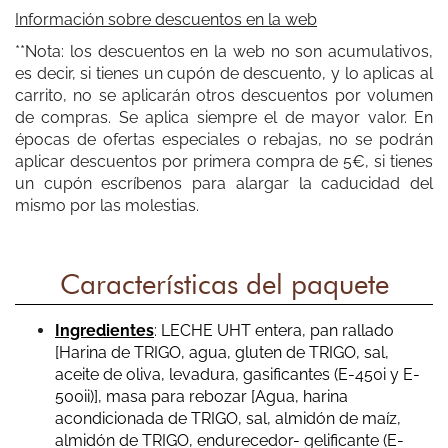
Información sobre descuentos en la web
Manolo Sanchez
**Nota: los descuentos en la web no son acumulativos,
es decir, si tienes un cupón de descuento, y lo aplicas al
Calidad muy buena y atención inmejorable, contaré con
carrito, no se aplicarán otros descuentos por volumen
este producto para futuro.
de compras. Se aplica siempre el de mayor valor.
En
épocas de ofertas especiales o rebajas, no se podrán
aplicar descuentos por primera compra de 5€, si tienes
un cupón escríbenos para alargar la caducidad del
mismo por las molestias.
Rosa Flores
Características del paquete
Riquísimas, calidad excelente, me encantan todas. Las
recomiendo totalmente
Ingredientes
: LECHE UHT entera, pan rallado
[Harina de TRIGO, agua, gluten de TRIGO, sal,
aceite de oliva, levadura, gasificantes (E-450i y E-
500ii)], masa para rebozar [Agua, harina
acondicionada de TRIGO, sal, almidón de maíz,
almidón de TRIGO, endurecedor- gelificante (E-
Lola Mayor García-Zarco