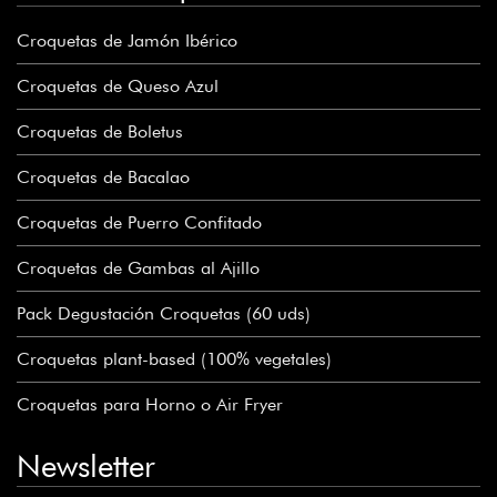
natalia montero olmeda
Croquetas de Jamón Ibérico
Riquiiiiiiisimas
Croquetas de Queso Azul
Croquetas de Boletus
Croquetas de Bacalao
Croquetas de Puerro Confitado
Oscar Luis Martin Vazquez
Croquetas de Gambas al Ajillo
Exquisito
Pack Degustación Croquetas (60 uds)
Croquetas plant-based (100% vegetales)
Croquetas para Horno o Air Fryer
Newsletter
nieves Guinea