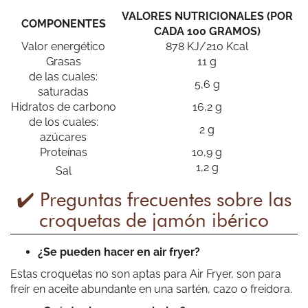
VALORES NUTRICIONALES (POR
COMPONENTES
CADA 100 GRAMOS)
Valor energético
878 KJ/210 Kcal
Grasas
11 g
de las cuales:
5,6 g
luis leon alvarez
saturadas
Hidratos de carbono
16,2 g
Las mejores croquetas del mundo.
de los cuales:
2 g
azúcares
Proteínas
10,9 g
1,2 g
Sal
✔️ Preguntas frecuentes sobre las
croquetas de jamón ibérico
Alex Jones
¿Se pueden hacer en air fryer?
Incredible !!!
Estas croquetas no son aptas para Air Fryer, son para
freír en aceite abundante en una sartén, cazo o freidora.