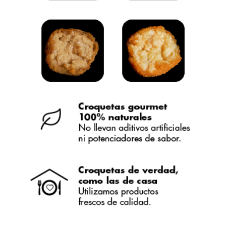
Francisco José Campillos Moreno
Pedí las de boletus y otras de queso azul y su nombre les
hace justicia. Están buenísimas y para el precio que
tienen, para mi son las mejores croquetas gourmet!!
Carolina S.
Las croquetas están realmente buenísimas. Mis favoritas
sin duda, las de boletus. He de destacar el buenísimo trato
del repartidor que te llama con antelación para asegurarse
de que estás en casa. REPETIRÉ.