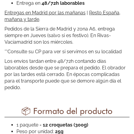
Entrega en
48/72h laborables
perfecto. ¡Sus croquetas de jamón y queso azul mis
favoritas!
Entregas en Madrid por las mañanas
|
Resto España,
mañana y tarde
.
Pedidos de la Sierra de Madrid y zona A6, entrega
Guillermo Galan
siempre en Jueves (salvo si es festivo). En Rivas-
Vaciamadrid son los miércoles.
Son exquisitas
**Consulte su CP para ver si servimos en su localidad
Los envíos tardan entre 48/72h contando días
laborables desde que se prepara el pedido. El obrador
por las tardes está cerrado. En épocas complicadas
para el transporte puede que se demore algún día el
pedido.
Sonia Ros Serrano
Estoy encantadisima con él productos, me llegó en
📦 Formato del producto
óptimas condiciones, el servicio genial, y el sabor de todas
las croquetas son realmente deliciosas
1 paquete =
12 croquetas (300g)
Peso por unidad:
25g