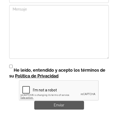
Mensaje
Pepe Garcia
Tengo un restaurante y soy cliente desde hace 3 meses de
Croquetas Ricas, la verdad es que tengo que decir, que las
croquetas están muy buenas y además son de calidad.
Hemos notado un aumento de pedidos en el restaurante
He leído, entendido y acepto los términos de
de croquetas, desde que cambiamos de proveedor. Quiero
su
Política de Privacidad
felicitaros por vuestro producto desde aquí aunque ya os lo
he dicho en varias ocasiones. Un saludo
Tania Mc
Un espectáculo de croquetas !!! No pueden estar más ricas
Enviar
!!!