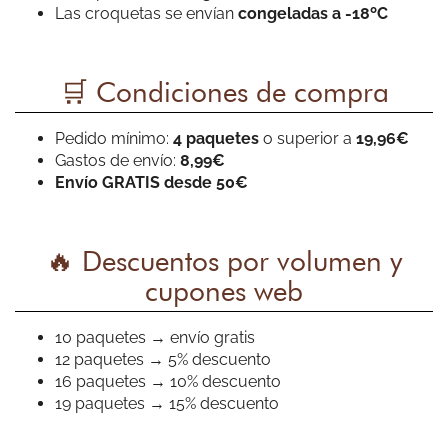
Las croquetas se envían
congeladas a -18ºC
MB MB
🛒 Condiciones de compra
Buenisimas¡¡ Están hechas con una bechamel finisima y
Pedido mínimo:
4 paquetes
o superior a
19,96€
un sabor extraordinario. Nosotros probamos las de jamón
Gastos de envío:
8,99€
ibérico, bacalao y boletus.
Envío GRATIS desde 50€
🔥 Descuentos por volumen y
Laura Jado
cupones web
BRU-TA-LES
10 paquetes → envío gratis
12 paquetes → 5% descuento
16 paquetes → 10% descuento
19 paquetes → 15% descuento