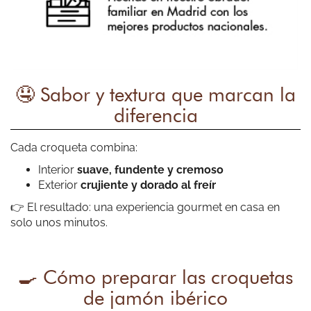
Sus croquetas me encantan y ahora poder disfrutarlas no
solo en Madrid capital me parece un gran acierto; haré uso
de ello.
🤤 Sabor y textura que marcan la
diferencia
Lucia Iglesias
Cada croqueta combina:
Riquísimas y servicio de entrega estupendo!
Interior
suave, fundente y cremoso
Exterior
crujiente y dorado al freír
👉 El resultado: una experiencia gourmet en casa en
solo unos minutos.
🍳 Cómo preparar las croquetas
Toñi Vargas
de jamón ibérico
La de boletus y queso azul son mis preferidas. La empresa