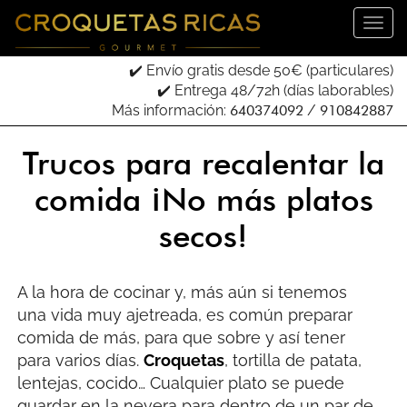
✔️ Envío gratis desde 50€ (particulares)
✔️ Entrega 48/72h (días laborables)
Más información:
640374092
/
910842887
Trucos para recalentar la
comida ¡No más platos
secos!
A la hora de cocinar y, más aún si tenemos
una vida muy ajetreada, es común preparar
comida de más, para que sobre y así tener
para varios días.
Croquetas
, tortilla de patata,
lentejas, cocido… Cualquier plato se puede
guardar en la nevera para dentro de un par de