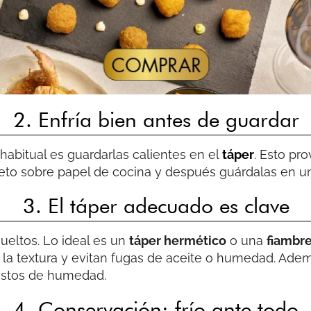
2. Enfría bien antes de guardar
r habitual es guardarlas calientes en el
táper
. Esto pr
eto sobre papel de cocina y después guárdalas en un
3. El táper adecuado es clave
sueltos. Lo ideal es un
táper hermético
o una
fiambre
 la textura y evitan fugas de aceite o humedad. Ade
restos de humedad.
4. Conservación: frío ante todo