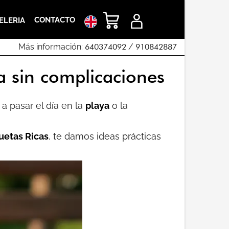
CONTACTO
ELERIA
Más información:
640374092
/
910842887
na sin complicaciones
 a pasar el día en la
playa
o la
uetas Ricas
, te damos ideas prácticas