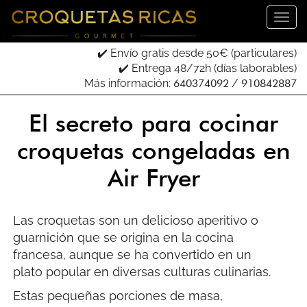
Introduce tu email para recibir tu código descuento:
✔️ Envío gratis desde 50€ (particulares)
✔️ Entrega 48/72h (días laborables)
Más información:
640374092
/
910842887
He leído, entendido y acepto los términos de su
Política de Privacidad
.
El secreto para cocinar
Odio las croquetas
croquetas congeladas en
Air Fryer
Las croquetas son un delicioso aperitivo o
guarnición que se origina en la cocina
francesa, aunque se ha convertido en un
plato popular en diversas culturas culinarias.
Estas pequeñas porciones de masa,