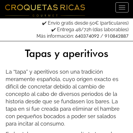
Introduce tu email para recibir tu código descuento:
✔️ Envío gratis desde 50€ (particulares)
✔️ Entrega 48/72h (días laborables)
Más información:
640374092
/
910842887
He leído, entendido y acepto los términos de su
Política de Privacidad
.
Tapas y aperitivos
Odio las croquetas
La “tapa” y aperitivos son una tradición
meramente española, cuyo origen exacto es
difícil de concretar debido al cambio de
concepto al cabo de diversos periodos de la
historia desde que se fundasen los bares. La
tapa en sí fue creada para eliminar el hambre
con pequeños bocados a poder ser salados
para incitar al consumo.