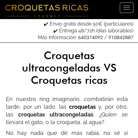
Introduce tu email para recibir tu código descuento:
✔️ Envío gratis desde 50€ (particulares)
✔️ Entrega 48/72h (días laborables)
Más información:
640374092
/
910842887
He leído, entendido y acepto los términos de su
Política de Privacidad
.
Croquetas
Odio las croquetas
ultracongeladas VS
Croquetas ricas
En nuestro ring imaginario, combatirán esta
tarde, por un lado, las
croquetas
y, por otro,
las
croquetas ultracongeladas
. ¿Quien se
llevará el gato, o la croqueta, al agua?
No hay nada que dé más rabia, no sé si