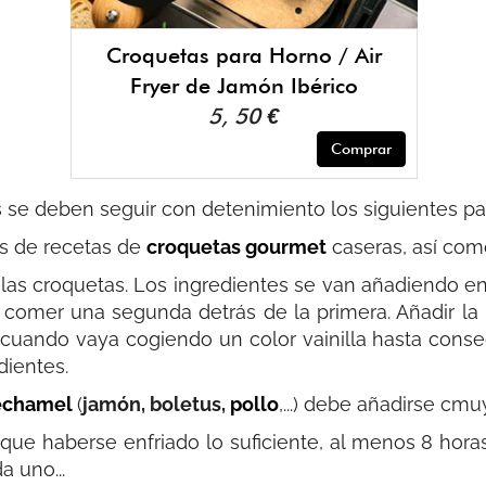
Croquetas para Horno / Air
Fryer de Jamón Ibérico
5, 50 €
Comprar
 se deben seguir con detenimiento los siguientes pa
es de recetas de
croquetas gourmet
caseras, así com
 las croquetas. Los ingredientes se van añadiendo 
 a comer una segunda detrás de la primera. Añadir l
cuando vaya cogiendo un color vainilla hasta conse
dientes.
echamel
(
jamón, boletus,
pollo
,...) debe añadirse cmu
que haberse enfriado lo suficiente, al menos 8 horas
 uno...