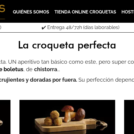
QUIÉNES SOMOS
TIENDA ONLINE CROQUETAS
HOST
)
✔️ Entrega 48/72h (días laborables)
La croqueta perfecta
ecta. UN aperitivo tan básico como este, pero super c
e boletus
, de
chistorra
...
crujientes y doradas por fuera.
Su perfección depende