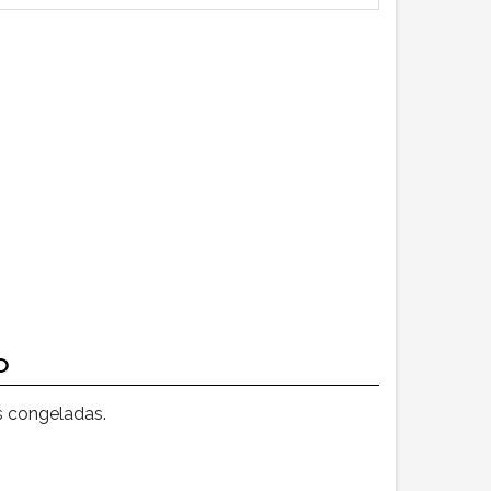
o
os congeladas.