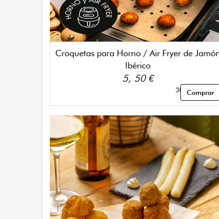
Croquetas para Horno / Air Fryer de Jamó
Ibérico
5, 50 €
300gr - 12 ud
Comprar