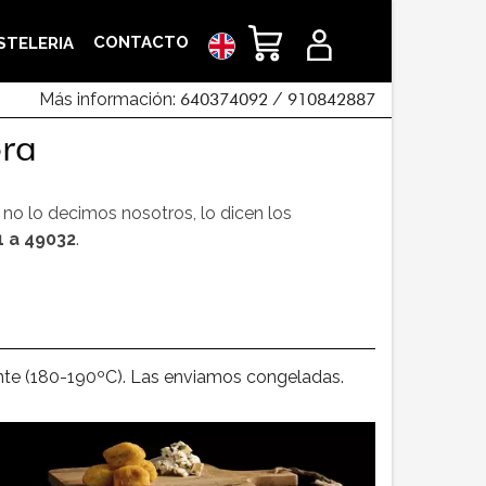
CONTACTO
STELERIA
Más información:
640374092
/
910842887
ora
 no lo decimos nosotros, lo dicen los
1 a 49032
.
iente (180-190ºC). Las enviamos congeladas.