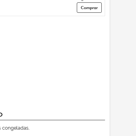
Comprar
o
os congeladas.