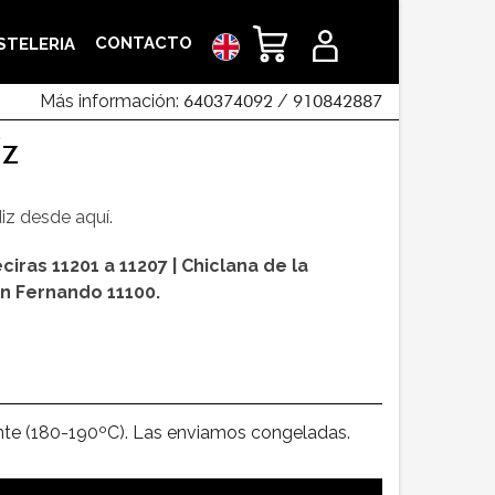
CONTACTO
STELERIA
Más información:
640374092
/
910842887
iz
iz desde aquí.
iras 11201 a 11207 | Chiclana de la
San Fernando 11100.
iente (180-190ºC). Las enviamos congeladas.