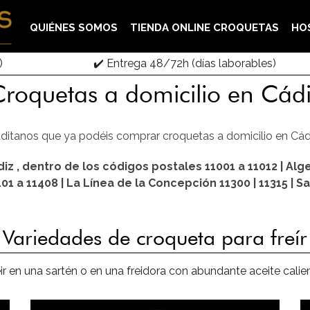
QUIÉNES SOMOS
TIENDA ONLINE CROQUETAS
HO
)
✔️ Entrega 48/72h (días laborables)
roquetas a domicilio en Cád
aditanos que ya podéis comprar croquetas a domicilio en Cád
iz , dentro de los códigos postales 11001 a 11012 | Algec
401 a 11408 | La Línea de la Concepción 11300 | 11315 | 
Variedades de croqueta para freír
eir en una sartén o en una freidora con abundante aceite cal