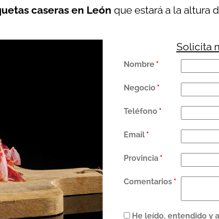
quetas caseras en León
que estará a la altura 
Solicita
Nombre
*
Negocio
*
Teléfono
*
Email
*
Provincia
*
Comentarios
*
He leído, entendido y 