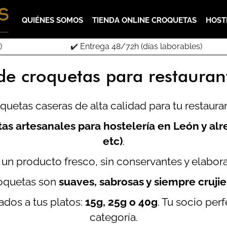
QUIÉNES SOMOS
TIENDA ONLINE CROQUETAS
HOST
)
✔️ Entrega 48/72h (días laborables)
de croquetas para restauran
quetas caseras de alta calidad para tu restaur
as artesanales para hostelería en León y alr
etc)
.
un producto fresco, sin conservantes y elabo
oquetas son
suaves, sabrosas y siempre crujien
dos a tus platos:
15g, 25g o 40g
. Tu socio per
categoría.