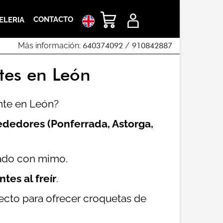
CONTACTO
ELERIA
Más información:
640374092
/
910842887
tes en León
ante en León?
ededores (Ponferrada, Astorga,
rado con mimo.
tes al freír
.
fecto para ofrecer croquetas de