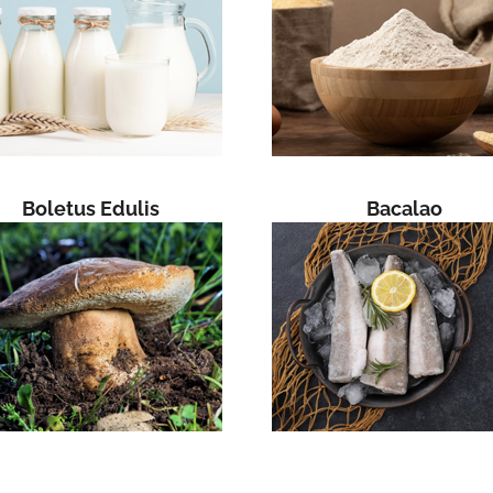
Boletus Edulis
Bacalao