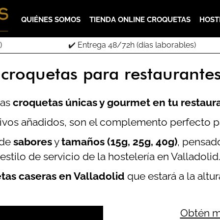
QUIÉNES SOMOS
TIENDA ONLINE CROQUETAS
HOST
)
✔️ Entrega 48/72h (días laborables)
croquetas para restaurantes
nas
croquetas únicas y gourmet en tu restaur
tivos añadidos, son el complemento perfecto pa
 de
sabores
y
tamaños (15g, 25g, 40g)
, pensado
estilo de servicio de la hostelería en Valladolid
tas caseras en Valladolid
que estará a la altu
Obtén m