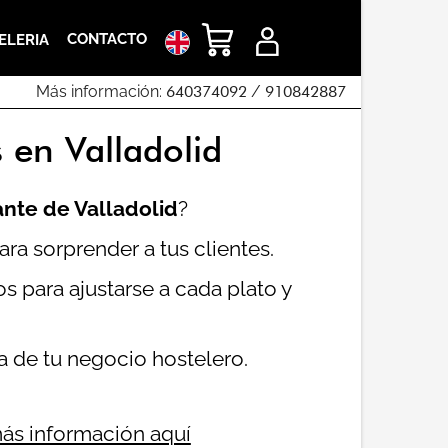
CONTACTO
ELERIA
Más información:
640374092
/
910842887
 en Valladolid
ante de Valladolid
?
ra sorprender a tus clientes.
s para ajustarse a cada plato y
.
ra de tu negocio hostelero.
ás información aquí