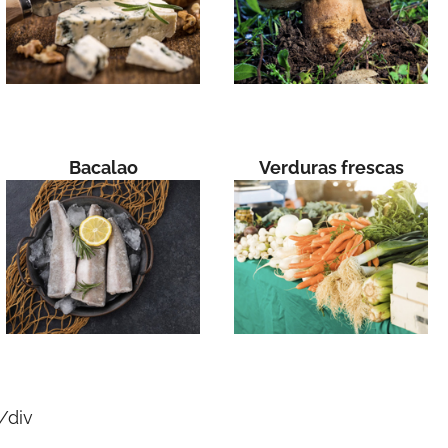
Bacalao
Verduras frescas
/div