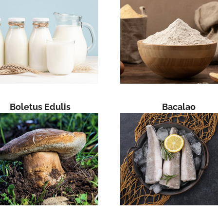
Boletus Edulis
Bacalao