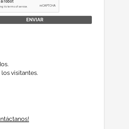
dos.
os visitantes.
ontáctanos!