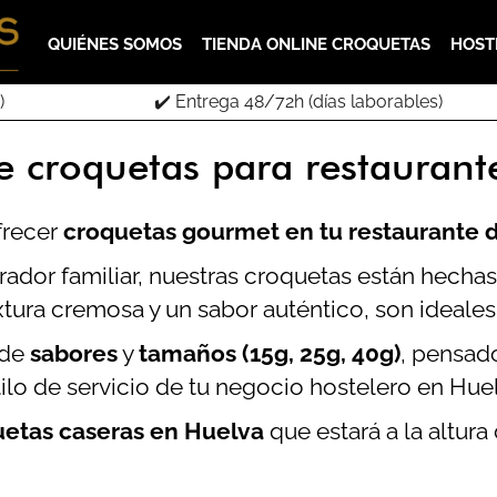
QUIÉNES SOMOS
TIENDA ONLINE CROQUETAS
HOST
)
✔️ Entrega 48/72h (días laborables)
e croquetas para restaurant
frecer
croquetas gourmet en tu restaurante 
dor familiar, nuestras croquetas están hechas 
tura cremosa y un sabor auténtico, son ideales 
 de
sabores
y
tamaños (15g, 25g, 40g)
, pensado
tilo de servicio de tu negocio hostelero en Hue
uetas caseras en Huelva
que estará a la altura