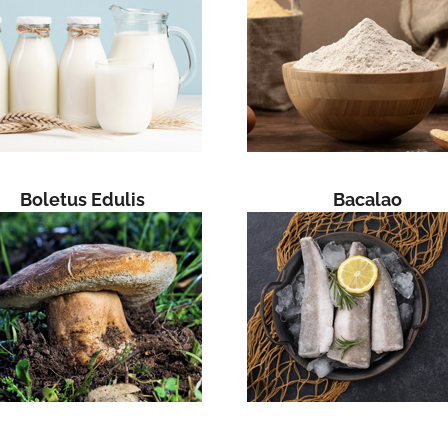
Boletus Edulis
Bacalao