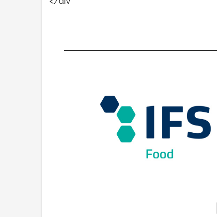
</div