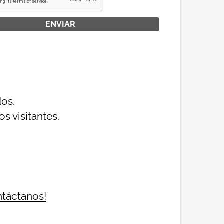
dos.
s visitantes.
ntáctanos!