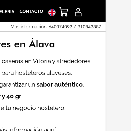
CONTACTO
ELERIA
Más información:
640374092
/
910842887
tes en Álava
aseras en Vitoria y alrededores.
 para hosteleros alaveses.
 garantizar un
sabor auténtico
.
r y 40 gr
.
 de tu negocio hostelero.
ás información aquí