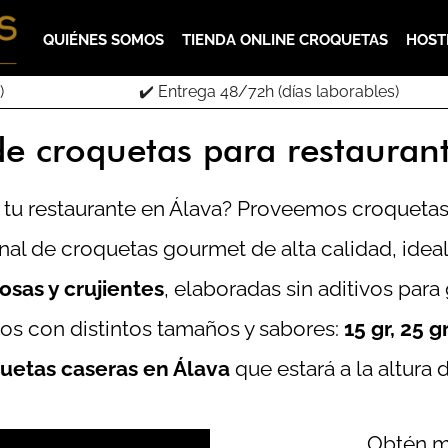
QUIÉNES SOMOS
TIENDA ONLINE CROQUETAS
HOST
)
✔️ Entrega 48/72h (días laborables)
e croquetas para restauran
tu restaurante en Álava? Proveemos croquetas c
al de croquetas gourmet de alta calidad, ideal
sas y crujientes
, elaboradas sin aditivos para
s con distintos tamaños y sabores:
15 gr, 25 g
uetas caseras en Álava
que estará a la altura
Obtén m